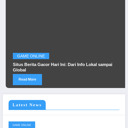
GAME ONLINE
Situs Berita Gacor Hari Ini: Dari Info Lokal sampai
Global
Read More
Latest News
GAME ONLINE