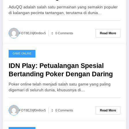
AduQQ adalah salah satu permainan yang semakin populer
di kalangan pecinta tantangan, terutama di dunia…
Read More
FOT8EJXjf0m8ov5
0 Comments
GAME ONLINE
December 11, 2025
IDN Play: Petualangan Spesial
Bertanding Poker Dengan Daring
Poker online telah menjadi salah satu game yang paling
digemari di seluruh dunia, khususnya di…
Read More
FOT8EJXjf0m8ov5
0 Comments