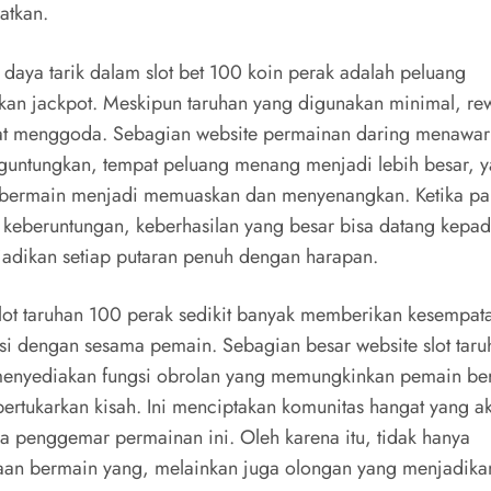
atkan.
 daya tarik dalam slot bet 100 koin perak adalah peluang
an jackpot. Meskipun taruhan yang digunakan minimal, re
t menggoda. Sebagian website permainan daring menawar
untungkan, tempat peluang menang menjadi lebih besar, 
bermain menjadi memuaskan dan menyenangkan. Ketika pa
keberuntungan, keberhasilan yang besar bisa datang kepad
jadikan setiap putaran penuh dengan harapan.
lot taruhan 100 perak sedikit banyak memberikan kesempat
ksi dengan sesama pemain. Sebagian besar website slot taru
enyediakan fungsi obrolan yang memungkinkan pemain be
rtukarkan kisah. Ini menciptakan komunitas hangat yang a
ra penggemar permainan ini. Oleh karena itu, tidak hanya
an bermain yang, melainkan juga olongan yang menjadikan