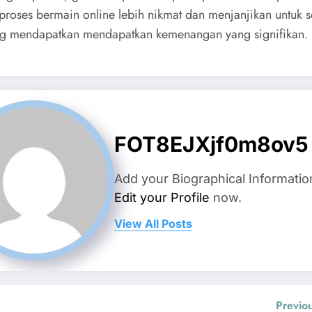
roses bermain online lebih nikmat dan menjanjikan untuk s
g mendapatkan mendapatkan kemenangan yang signifikan.
FOT8EJXjf0m8ov5
Add your Biographical Informatio
Edit your Profile
now.
View All Posts
Previo