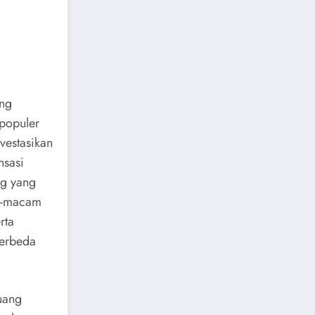
ang
 populer
vestasikan
nsasi
ng yang
am-macam
rta
erbeda
uang