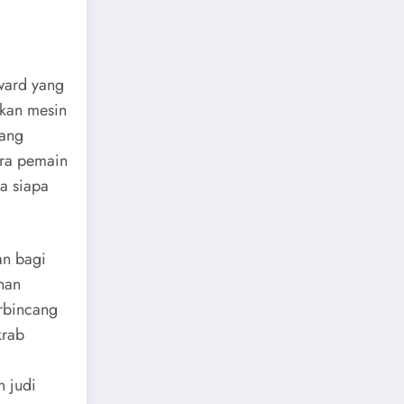
ward yang
kan mesin
yang
ra pemain
a siapa
an bagi
han
rbincang
krab
 judi