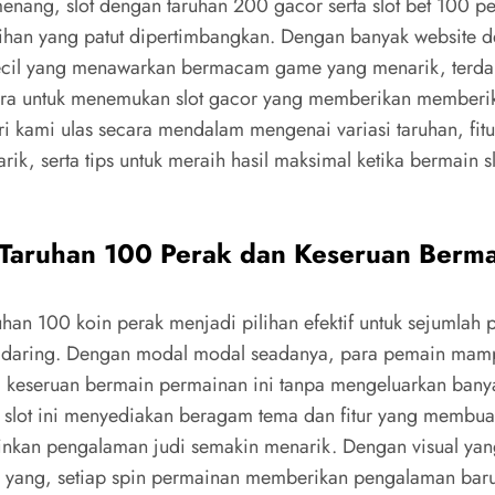
enang, slot dengan taruhan 200 gacor serta slot bet 100 p
lihan yang patut dipertimbangkan. Dengan banyak website 
ecil yang menawarkan bermacam game yang menarik, terda
ra untuk menemukan slot gacor yang memberikan memberi
ri kami ulas secara mendalam mengenai variasi taruhan, fit
ik, serta tips untuk meraih hasil maksimal ketika bermain sl
Taruhan 100 Perak dan Keseruan Berm
uhan 100 koin perak menjadi pilihan efektif untuk sejumlah
 daring. Dengan modal modal seadanya, para pemain mam
 keseruan bermain permainan ini tanpa mengeluarkan bany
u, slot ini menyediakan beragam tema dan fitur yang membua
kan pengalaman judi semakin menarik. Dengan visual yan
a yang, setiap spin permainan memberikan pengalaman bar