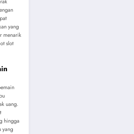
erak
dengan
pat
kan yang
ur menarik
ot slot
ain
 pemain
pu
ak uang.
t
g hingga
u yang