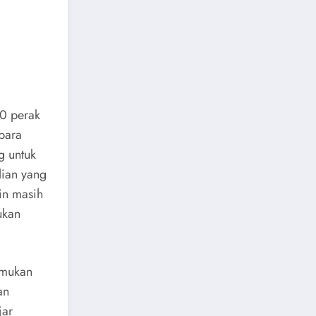
00 perak
para
g untuk
ian yang
in masih
ukan
emukan
an
jar