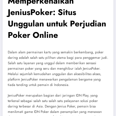
Memperkenalkan
JeniusPoker: Situs
Unggulan untuk Perjudian
Poker Online
Dalam alam permainan kartu yang semakin berkembang, poker
daring adalah salah satu pilihan utama bagi para penggemar judi.
Salah satu layanan yang unggul dalam memberikan sensasi
permainan poker yang seru dan menghibur ialah JeniusPoker.
Melalui sejumlah kemudahan unggulan dan aksesibilitas akses,
platform JeniusPoker menawarkan pengalaman bergame yang
tiada tanding untuk pemain di Indonesia.
JeniusPoker merupakan bagian dari jaringan IDN Play, yang
terkenal sebagai salah satu salah satu pelayanan solusi poker
daring terbesar di Asia. Dengan Jenius Poker, pemain bisa
menikmati game IDN Poker dalam penampilan yang menawan