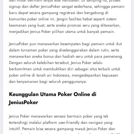
dan mulai bermain tanpa ada hambatan. Di samping itu, proses
signup dan daftar JeniusPoker sangat sederhana, sehingga pemain
baru dapat secara gampang registrasi dan bergabung di
komunitas poker online ini. Jengin fasilitas hebat seperti sistem
keamanan yang kuat, serta aneka promosi seru yang ditawarkan,
menjadikan Jenius Poker pilihan utama untuk banyak pemain.
JeniusPoker pun menawarkan kesempatan bagi pemain untuk ikut
dalam turnamen poker yang diselenggarakan dalam rutin, serta
menawarkan aneka bonus dan hadiah seru untuk para pemenang.
Dengan seluruh kelebihan tersebut, Jenius Poker selalu
berkomitmen untuk membuktikan diri sebagai situs terbaik untuk
poker online di tanah air Indonesia, mengedepankan kepuasan
dan kenyamanan bagi seluruh penggunanya.
Keunggulan Utama Poker Online di
JeniusPoker
Jenius Poker menawarkan sensasi bermain poker yang tak
tertandingi melalui platform user-friendly dan navigasi yang
intuitif. Pemain bisa secara gampang masuk Jenius Poker dan