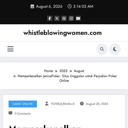
Skip
August 6, 2026
3:14:04 AM
to
content
whistleblowingwomen.com
Home
2025
August
Memperkenalkan JeniusPoker: Situs Unggulan untuk Perjudian Poker
Online
GAME ONLINE
FOT8EJXjf0m8ov5
August 20, 2025
0 Comments