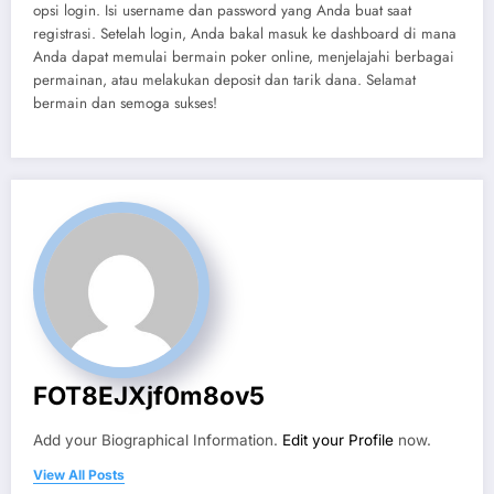
opsi login. Isi username dan password yang Anda buat saat
registrasi. Setelah login, Anda bakal masuk ke dashboard di mana
Anda dapat memulai bermain poker online, menjelajahi berbagai
permainan, atau melakukan deposit dan tarik dana. Selamat
bermain dan semoga sukses!
FOT8EJXjf0m8ov5
Add your Biographical Information.
Edit your Profile
now.
View All Posts