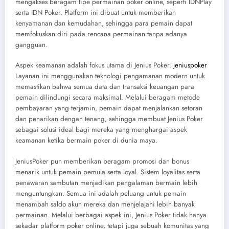
mengakses beragam tipe permainan poker online, seperti IDNPlay
serta IDN Poker. Platform ini dibuat untuk memberikan
kenyamanan dan kemudahan, sehingga para pemain dapat
memfokuskan diri pada rencana permainan tanpa adanya
gangguan.
Aspek keamanan adalah fokus utama di Jenius Poker.
jeniuspoker
Layanan ini menggunakan teknologi pengamanan modern untuk
memastikan bahwa semua data dan transaksi keuangan para
pemain dilindungi secara maksimal. Melalui beragam metode
pembayaran yang terjamin, pemain dapat menjalankan setoran
dan penarikan dengan tenang, sehingga membuat Jenius Poker
sebagai solusi ideal bagi mereka yang menghargai aspek
keamanan ketika bermain poker di dunia maya.
JeniusPoker pun memberikan beragam promosi dan bonus
menarik untuk pemain pemula serta loyal. Sistem loyalitas serta
penawaran sambutan menjadikan pengalaman bermain lebih
menguntungkan. Semua ini adalah peluang untuk pemain
menambah saldo akun mereka dan menjelajahi lebih banyak
permainan. Melalui berbagai aspek ini, Jenius Poker tidak hanya
sekadar platform poker online, tetapi juga sebuah komunitas yang