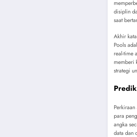
memperbes
disiplin 
saat berta
Akhir kat
Pools ada
real-time 
memberi k
strategi u
Predik
Perkiraan 
para peng
angka sec
data dan 