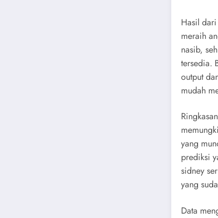
Hasil dar
meraih an
nasib, seh
tersedia.
output da
mudah men
Ringkasan
memungkin
yang munc
prediksi y
sidney ser
yang sudah
Data meng