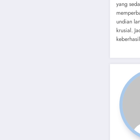
yang seda
memperbai
undian lan
krusial. J
keberhasil