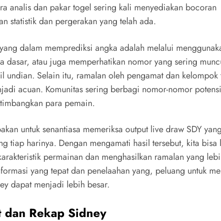
ara analis dan pakar togel sering kali menyediakan bocoran
n statistik dan pergerakan yang telah ada.
 yang dalam memprediksi angka adalah melalui menggunak
a dasar, atau juga memperhatikan nomor yang sering muncu
il undian. Selain itu, ramalan oleh pengamat dan kelompok 
jadi acuan. Komunitas sering berbagi nomor-nomor potensi
rtimbangkan para pemain.
pakan untuk senantiasa memeriksa output live draw SDY yan
g tiap harinya. Dengan mengamati hasil tersebut, kita bisa 
karakteristik permainan dan menghasilkan ramalan yang lebi
formasi yang tepat dan penelaahan yang, peluang untuk me
ney dapat menjadi lebih besar.
t dan Rekap Sidney