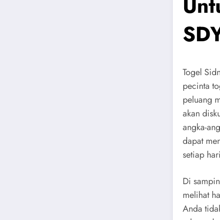
Unt
SD
Togel Sid
pecinta t
peluang m
akan disk
angka-ang
dapat men
setiap har
Di sampin
melihat h
Anda tida