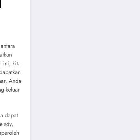
l
 antara
atkan
ini, kita
dapatkan
nar, Anda
g keluar
da dapat
e sdy,
mperoleh