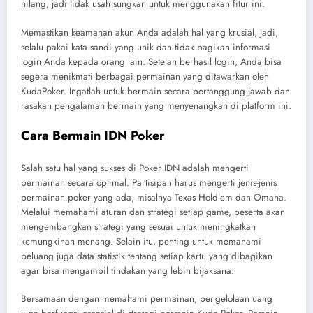
hilang, jadi tidak usah sungkan untuk menggunakan fitur ini.
Memastikan keamanan akun Anda adalah hal yang krusial, jadi,
selalu pakai kata sandi yang unik dan tidak bagikan informasi
login Anda kepada orang lain. Setelah berhasil login, Anda bisa
segera menikmati berbagai permainan yang ditawarkan oleh
KudaPoker. Ingatlah untuk bermain secara bertanggung jawab dan
rasakan pengalaman bermain yang menyenangkan di platform ini.
Cara Bermain IDN Poker
Salah satu hal yang sukses di Poker IDN adalah mengerti
permainan secara optimal. Partisipan harus mengerti jenis-jenis
permainan poker yang ada, misalnya Texas Hold’em dan Omaha.
Melalui memahami aturan dan strategi setiap game, peserta akan
mengembangkan strategi yang sesuai untuk meningkatkan
kemungkinan menang. Selain itu, penting untuk memahami
peluang juga data statistik tentang setiap kartu yang dibagikan
agar bisa mengambil tindakan yang lebih bijaksana.
Bersamaan dengan memahami permainan, pengelolaan uang