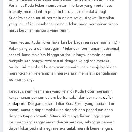
Pertama, Kuda Poker memberikan interface yang mudah user-
friendly, memudahkan pemain baru untuk mendaftar login
KudaPoker dan mulai bermain dalam waktu singkat. Tampilan
yang intuitif ini membantu pemain fokus pada permainan tanpa
harus kesulitan navigasi yang rumit.
Yang kedua, Kuda Poker tawarkan berbagai jenis permainan IDN
Poker yang seru dan beragam. Mulai dari permainan tradisional
seperti Texas Hold’em hingga variasi lainnya, pemain dapat
menyaksikan banyak opsi sesuai dengan keinginan mereka.
Variasi ini memberi kesempatan pemain untuk menjelajahi dan
meningkatkan keterampilan mereka saat menjalani pengalaman
bermain yang.
Ketiga, sistem keamanan yang ketat di Kuda Poker menjamin
kenyamanan pemain dalam bertransaksi dan bermain.
daftar
kudapoker
Dengan proses daftar KudaPoker yang mudah dan
aman, pemain dapat melakukan deposit dan penarikan dana
dengan tanpa khawatir. Situasi ini menyediakan lingkungan
bermain yang sangat aman dan terpercaya, sehingga pemain
dapat fokus pada strategi mereka untuk meraih kemenangan.