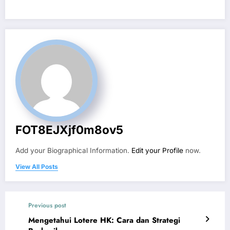
FOT8EJXjf0m8ov5
Add your Biographical Information.
Edit your Profile
now.
View All Posts
Previous post
Mengetahui Lotere HK: Cara dan Strategi