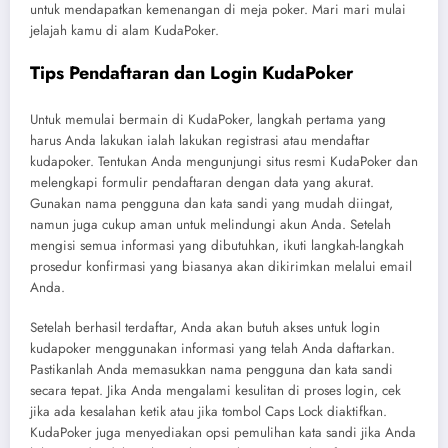
untuk mendapatkan kemenangan di meja poker. Mari mari mulai
jelajah kamu di alam KudaPoker.
Tips Pendaftaran dan Login KudaPoker
Untuk memulai bermain di KudaPoker, langkah pertama yang
harus Anda lakukan ialah lakukan registrasi atau mendaftar
kudapoker. Tentukan Anda mengunjungi situs resmi KudaPoker dan
melengkapi formulir pendaftaran dengan data yang akurat.
Gunakan nama pengguna dan kata sandi yang mudah diingat,
namun juga cukup aman untuk melindungi akun Anda. Setelah
mengisi semua informasi yang dibutuhkan, ikuti langkah-langkah
prosedur konfirmasi yang biasanya akan dikirimkan melalui email
Anda.
Setelah berhasil terdaftar, Anda akan butuh akses untuk login
kudapoker menggunakan informasi yang telah Anda daftarkan.
Pastikanlah Anda memasukkan nama pengguna dan kata sandi
secara tepat. Jika Anda mengalami kesulitan di proses login, cek
jika ada kesalahan ketik atau jika tombol Caps Lock diaktifkan.
KudaPoker juga menyediakan opsi pemulihan kata sandi jika Anda