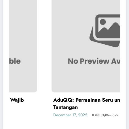
AduQQ: Permainan Seru untuk Pecinta
Tantangan
December 17, 2025
fOT8EJXjf0m8ov5