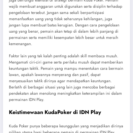
juga berfungsi esensial di strategi bermain Kuda Poker. Pemain
wajib membuat anggaran untuk digunakan serta disiplin terhadap
pengelolaan tersebut. Jangan sama sekali berpartisipasi
memanfaatkan uang yang tidak seharusnya kehilangan, juga
jangan lupa membuat batas kerugian. Dengan cara pengelolaan
uang yang benar, pemain akan tetap di dalam lebih panjang di
permainan serta memiliki kesempatan lebih besar untuk meraih
kemenangan.
Faktor lain yang tak kalah penting adalah skill membaca musuh.
Mengamati ciri-ciri game serta perilaku musuh dapat memberikan
keuntungan taktik. Pemain yang mampu menentukan cara bermain
lawan, apakah lawannya menyerang dan pasif, dapat
menyesuaikan taktik dirinya agar mendapatkan keuntungan.
Berlatih di berbagai situasi yang lain juga mencoba berbagai
pendekatan akan menolong meningkatkan keterampilan ini dalam
permainan IDN Play.
Keistimewaan KudaPoker di IDN Play
Kuda Poker punya beberapa keunggulan yang menjadikan dirinya
pilihan utama bagi beberapa pemain di permainan IDN Play.