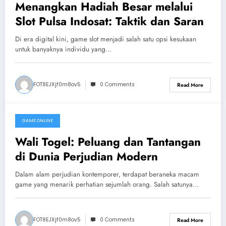
Menangkan Hadiah Besar melalui
Slot Pulsa Indosat: Taktik dan Saran
Di era digital kini, game slot menjadi salah satu opsi kesukaan
untuk banyaknya individu yang…
FOT8EJXjf0m8ov5
0 Comments
Read More
GAME ONLINE
October 31, 2025
Wali Togel: Peluang dan Tantangan
di Dunia Perjudian Modern
Dalam alam perjudian kontemporer, terdapat beraneka macam
game yang menarik perhatian sejumlah orang. Salah satunya…
FOT8EJXjf0m8ov5
0 Comments
Read More