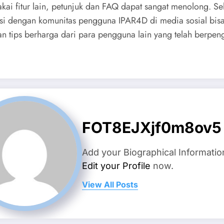
kai fitur lain, petunjuk dan FAQ dapat sangat menolong. Sel
ksi dengan komunitas pengguna IPAR4D di media sosial bi
dan tips berharga dari para pengguna lain yang telah berpe
FOT8EJXjf0m8ov5
Add your Biographical Informatio
Edit your Profile
now.
View All Posts