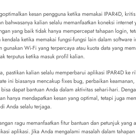
optimalkan kesan pengguna ketika memakai IPAR4D, kritis
n bahwasanya kalian selalu memanfaatkan koneksi internet 
ringan yang baik tidak hanya mempercepat tahapan login, tet
kendala ketika memakai fungsi-fungsi lain dalam software i
n gunakan Wi-Fi yang terpercaya atau kuota data yang mem
ak terputus ketika masuk profil kalian.
a, pastikan kalian selalu memperbarui aplikasi IPAR4D ke ril
ate ini biasanya mencakup fixes bug, perbaikan keamanan, 
 bisa dapat bantuan Anda dalam aktivitas sehari-hari. Denga
kan hanya mendapatkan kesan yang optimal, tetapi juga me
di Anda selalu terjaga.
 jangan ragu memanfaatkan fitur bantuan dan petunjuk yang 
ikasi aplikasi. Jika Anda mengalami masalah dalam tahapan