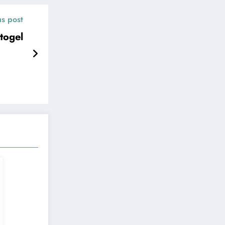
us post
togel