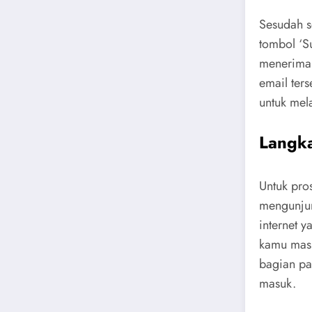
Sesudah s
tombol ‘S
menerima 
email ter
untuk mel
Langk
Untuk pro
mengunjun
internet y
kamu masu
bagian pa
masuk.