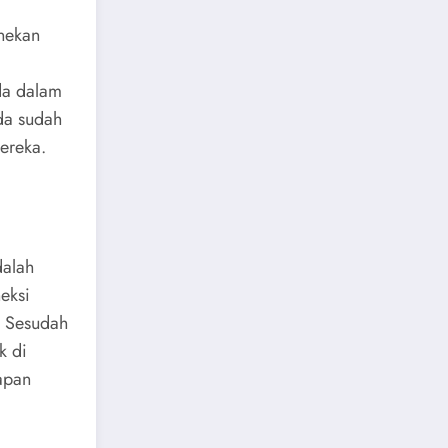
nekan
da dalam
da sudah
ereka.
dalah
eksi
. Sesudah
k di
hapan