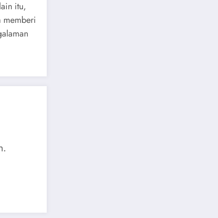
ain itu,
sa memberi
ngalaman
n.