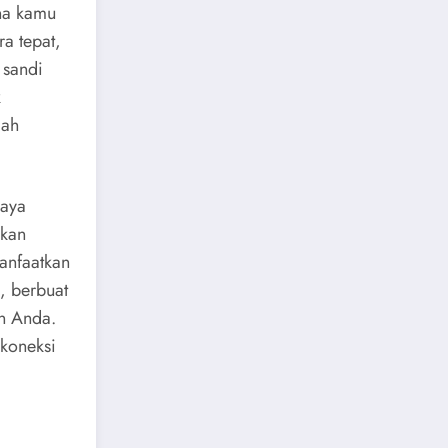
na kamu
ra tepat,
 sandi
k
dah
paya
akan
anfaatkan
, berbuat
n Anda.
 koneksi