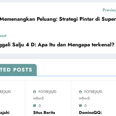
Previo
Memenangkan Peluang: Strategi Pintar di Super
post
Menggali Salju 4 D: Apa Itu dan Mengapa terkenal?
TED POSTS
8EJXjf0
FOT8EJXjf0
FOT8EJXjf0
M8ov5
M8ov5
0
0
ajahi
Situs Berita
DominoQQ: