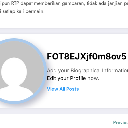
kipun RTP dapat memberikan gambaran, tidak ada janjian pa
 setiap kali bermain.
FOT8EJXjf0m8ov5
Add your Biographical Informatio
Edit your Profile
now.
View All Posts
Previo