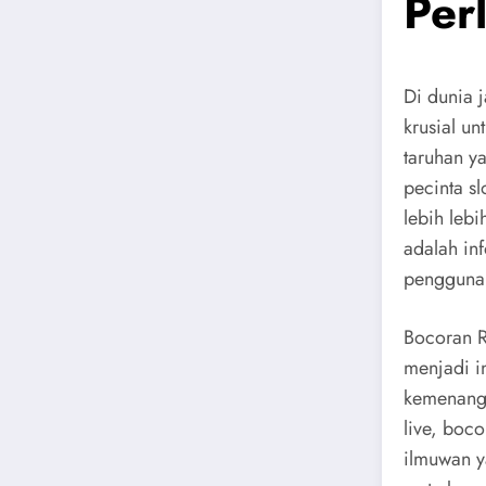
Per
Di dunia j
krusial u
taruhan y
pecinta s
lebih leb
adalah inf
pengguna
Bocoran R
menjadi i
kemenangan
live, boc
ilmuwan y