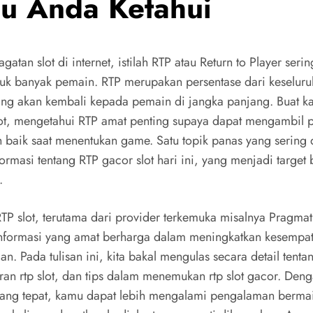
lu Anda Ketahui
agatan slot di internet, istilah RTP atau Return to Player sering
ntuk banyak pemain. RTP merupakan persentase dari keselur
ang akan kembali kepada pemain di jangka panjang. Buat k
lot, mengetahui RTP amat penting supaya dapat mengambil 
ih baik saat menentukan game. Satu topik panas yang sering 
ormasi tentang RTP gacor slot hari ini, yang menjadi target
.
TP slot, terutama dari provider terkemuka misalnya Pragmat
nformasi yang amat berharga dalam meningkatkan kesempa
. Pada tulisan ini, kita bakal mengulas secara detail tenta
oran rtp slot, dan tips dalam menemukan rtp slot gacor. Den
ang tepat, kamu dapat lebih mengalami pengalaman bermai