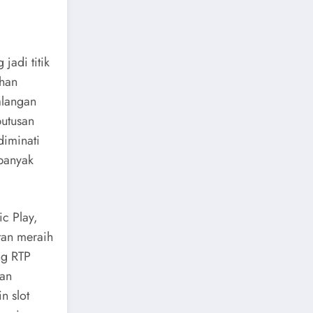
 jadi titik
uhan
alangan
putusan
diminati
 banyak
ic Play,
tan meraih
ng RTP
gan
n slot