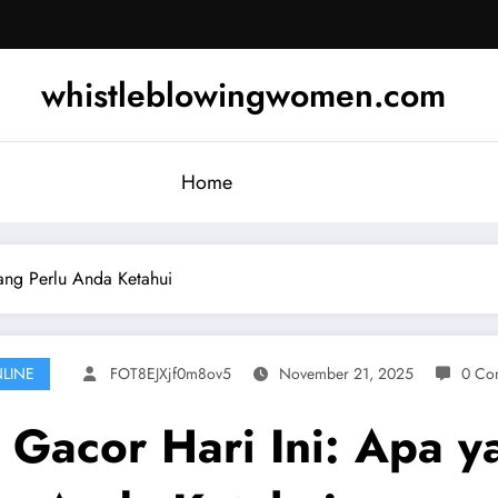
whistleblowingwomen.com
Home
yang Perlu Anda Ketahui
LINE
FOT8EJXjf0m8ov5
November 21, 2025
0 Co
t Gacor Hari Ini: Apa y