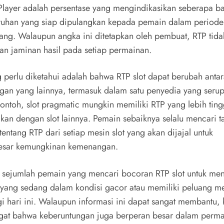
 Player adalah persentase yang mengindikasikan seberapa b
aruhan yang siap dipulangkan kepada pemain dalam periode
ang. Walaupun angka ini ditetapkan oleh pembuat, RTP tida
n jaminan hasil pada setiap permainan.
g perlu diketahui adalah bahwa RTP slot dapat berubah antar
an yang lainnya, termasuk dalam satu penyedia yang serup
ontoh, slot pragmatic mungkin memiliki RTP yang lebih ting
kan dengan slot lainnya. Pemain sebaiknya selalu mencari t
tentang RTP dari setiap mesin slot yang akan dijajal untuk
sar kemungkinan kemenangan.
u, sejumlah pemain yang mencari bocoran RTP slot untuk me
 yang sedang dalam kondisi gacor atau memiliki peluang 
gi hari ini. Walaupun informasi ini dapat sangat membantu, 
ngat bahwa keberuntungan juga berperan besar dalam permai