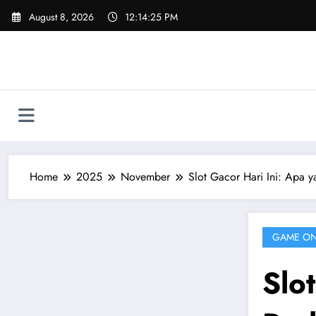
Skip
August 8, 2026
12:14:26 PM
to
content
Home
2025
November
Slot Gacor Hari Ini: Apa 
GAME ON
Slo