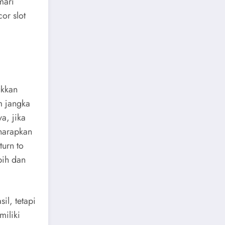
mari
or slot
ukkan
m jangka
a, jika
harapkan
turn to
bih dan
l, tetapi
iliki