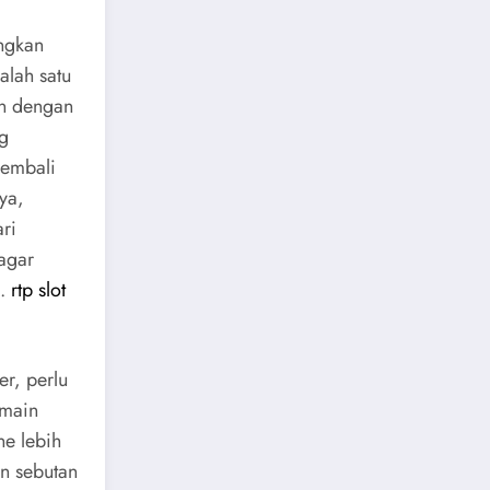
ngkan
lah satu
an dengan
ng
kembali
ya,
ri
 agar
a.
rtp slot
r, perlu
emain
ne lebih
n sebutan