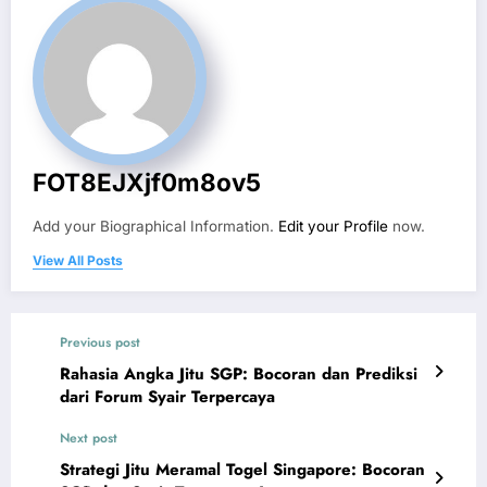
FOT8EJXjf0m8ov5
Add your Biographical Information.
Edit your Profile
now.
View All Posts
Previous post
Rahasia Angka Jitu SGP: Bocoran dan Prediksi
dari Forum Syair Terpercaya
Next post
Strategi Jitu Meramal Togel Singapore: Bocoran