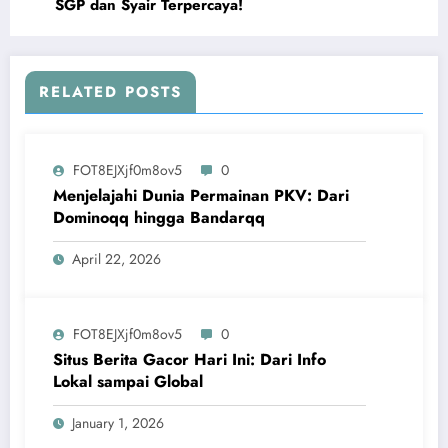
SGP dan Syair Terpercaya!
RELATED POSTS
FOT8EJXjf0m8ov5
0
Menjelajahi Dunia Permainan PKV: Dari
Dominoqq hingga Bandarqq
April 22, 2026
FOT8EJXjf0m8ov5
0
Situs Berita Gacor Hari Ini: Dari Info
Lokal sampai Global
January 1, 2026