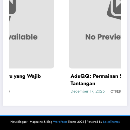
AduQQ: Permainan Seru untuk Pecinta
Tantangan
December 17, 2025
fOT8EJXjf0m8ov5
NewsBlogger - Magazine & Blog
WordPress
Theme 2026 | Powered By
SpiceThemes