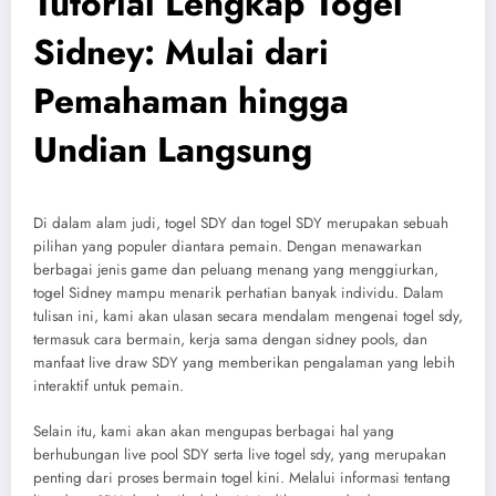
Tutorial Lengkap Togel
Sidney: Mulai dari
Pemahaman hingga
Undian Langsung
Di dalam alam judi, togel SDY dan togel SDY merupakan sebuah
pilihan yang populer diantara pemain. Dengan menawarkan
berbagai jenis game dan peluang menang yang menggiurkan,
togel Sidney mampu menarik perhatian banyak individu. Dalam
tulisan ini, kami akan ulasan secara mendalam mengenai togel sdy,
termasuk cara bermain, kerja sama dengan sidney pools, dan
manfaat live draw SDY yang memberikan pengalaman yang lebih
interaktif untuk pemain.
Selain itu, kami akan akan mengupas berbagai hal yang
berhubungan live pool SDY serta live togel sdy, yang merupakan
penting dari proses bermain togel kini. Melalui informasi tentang