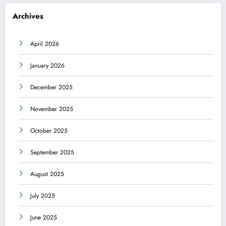
Archives
April 2026
January 2026
December 2025
November 2025
October 2025
September 2025
August 2025
July 2025
June 2025