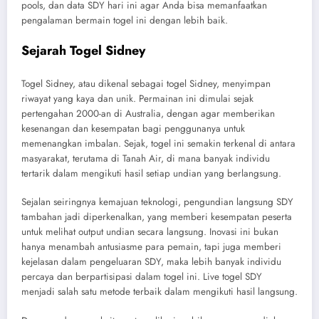
pools, dan data SDY hari ini agar Anda bisa memanfaatkan
pengalaman bermain togel ini dengan lebih baik.
Sejarah Togel Sidney
Togel Sidney, atau dikenal sebagai togel Sidney, menyimpan
riwayat yang kaya dan unik. Permainan ini dimulai sejak
pertengahan 2000-an di Australia, dengan agar memberikan
kesenangan dan kesempatan bagi penggunanya untuk
memenangkan imbalan. Sejak, togel ini semakin terkenal di antara
masyarakat, terutama di Tanah Air, di mana banyak individu
tertarik dalam mengikuti hasil setiap undian yang berlangsung.
Sejalan seiringnya kemajuan teknologi, pengundian langsung SDY
tambahan jadi diperkenalkan, yang memberi kesempatan peserta
untuk melihat output undian secara langsung. Inovasi ini bukan
hanya menambah antusiasme para pemain, tapi juga memberi
kejelasan dalam pengeluaran SDY, maka lebih banyak individu
percaya dan berpartisipasi dalam togel ini. Live togel SDY
menjadi salah satu metode terbaik dalam mengikuti hasil langsung.