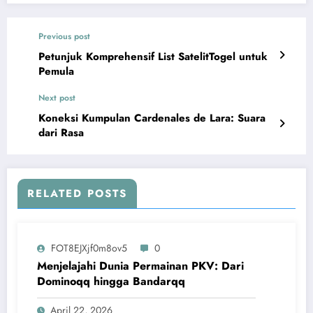
Previous post
Petunjuk Komprehensif List SatelitTogel untuk
Pemula
Next post
Koneksi Kumpulan Cardenales de Lara: Suara
dari Rasa
RELATED POSTS
FOT8EJXjf0m8ov5
0
Menjelajahi Dunia Permainan PKV: Dari
Dominoqq hingga Bandarqq
April 22, 2026