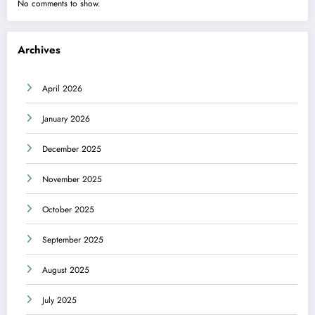
No comments to show.
Archives
April 2026
January 2026
December 2025
November 2025
October 2025
September 2025
August 2025
July 2025