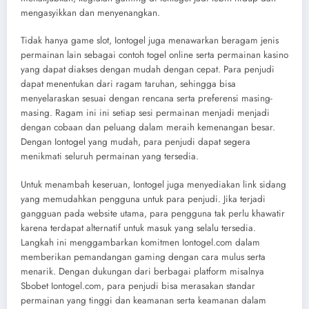
mengasyikkan dan menyenangkan.
Tidak hanya game slot, Iontogel juga menawarkan beragam jenis
permainan lain sebagai contoh togel online serta permainan kasino
yang dapat diakses dengan mudah dengan cepat. Para penjudi
dapat menentukan dari ragam taruhan, sehingga bisa
menyelaraskan sesuai dengan rencana serta preferensi masing-
masing. Ragam ini ini setiap sesi permainan menjadi menjadi
dengan cobaan dan peluang dalam meraih kemenangan besar.
Dengan Iontogel yang mudah, para penjudi dapat segera
menikmati seluruh permainan yang tersedia.
Untuk menambah keseruan, Iontogel juga menyediakan link sidang
yang memudahkan pengguna untuk para penjudi. Jika terjadi
gangguan pada website utama, para pengguna tak perlu khawatir
karena terdapat alternatif untuk masuk yang selalu tersedia.
Langkah ini menggambarkan komitmen Iontogel.com dalam
memberikan pemandangan gaming dengan cara mulus serta
menarik. Dengan dukungan dari berbagai platform misalnya
Sbobet Iontogel.com, para penjudi bisa merasakan standar
permainan yang tinggi dan keamanan serta keamanan dalam