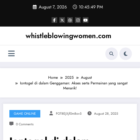
Skip
August 7, 2026
10:45:49 PM
to
content
whistleblowingwomen.com
Home
2025
August
Iontogel di dalam Genggaman: Akses serta Permainan yang sangat
Menarik!
GAME ONLINE
FOT8EJXjf0m8ov5
August 28, 2025
0 Comments