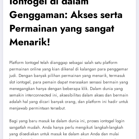
Iontogel di dalam
Genggaman: Akses serta
Permainan yang sangat
Menarik!
Platform Iontogel telah dianggap sebagai salah satu platform
permainan online yang kian dikenal di kalangan para penggemar
judi. Dengan banyak pilihan permainan yang menarik, termasuk
slot iontogel, para pemain dapat merasakan sensasi bermain yang
menegangkan hanya dengan beberapa klik. Dalam dunia yang
semakin interconnected ini, aksesibilitas dalam akses dan bermain
adalah hal yang dicari banyak orang, dan platform ini hadir untuk
menjawab permintaan tersebut.
Bagi yang baru masuk ke dalam dunia ini, proses iontogel login
sangatlah mudah. Anda hanya perlu mengikuti langkah-langkah
yang disediakan untuk masuk ke dalam akun Anda dan mulai