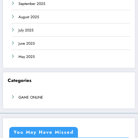
September 2025
August 2025
July 2025
June 2025
May 2025
Categories
GAME ONLINE
You May Have Missed