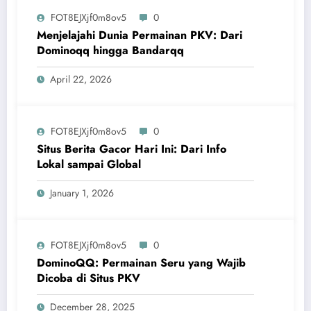
FOT8EJXjf0m8ov5
0
Menjelajahi Dunia Permainan PKV: Dari
Dominoqq hingga Bandarqq
April 22, 2026
FOT8EJXjf0m8ov5
0
Situs Berita Gacor Hari Ini: Dari Info
Lokal sampai Global
January 1, 2026
FOT8EJXjf0m8ov5
0
DominoQQ: Permainan Seru yang Wajib
Dicoba di Situs PKV
December 28, 2025