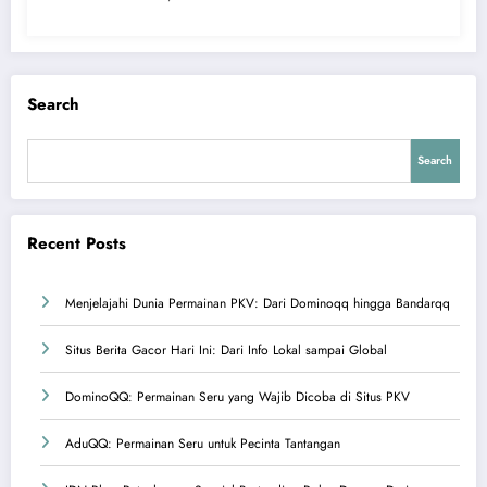
Search
Search
Recent Posts
Menjelajahi Dunia Permainan PKV: Dari Dominoqq hingga Bandarqq
Situs Berita Gacor Hari Ini: Dari Info Lokal sampai Global
DominoQQ: Permainan Seru yang Wajib Dicoba di Situs PKV
AduQQ: Permainan Seru untuk Pecinta Tantangan