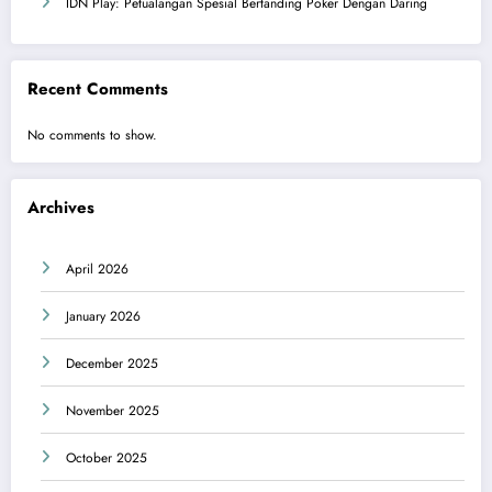
IDN Play: Petualangan Spesial Bertanding Poker Dengan Daring
Recent Comments
No comments to show.
Archives
April 2026
January 2026
December 2025
November 2025
October 2025