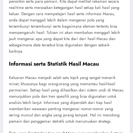
penonton serta para pemain. Kita dapat melihat rekaman secara
real-time serta merasakan ketegangan hasil setiap kali hasil yang
keluar. Dengan cara mempelajari hasil serta informasi Macau,
anda dapat menggali lebih dalam mengenai pola yang
tersembunyi tersembunyi serta bagaimana elemen tertentu bisa
mempengaruhi hasil. Tulisan ini akan membahas menggali lebih
jauh mengenai apa yang dapat kita dari dari hasil Macau dan
sebagaimana data tersebut bisa digunakan dengan sebaik-
baiknya.
Informasi serta Statistik Hasil Macau
Keluaran Macau menjadi salah satu topik yang sangat menarik
minat, khususnya bagi orang-orang yang memantau hasil-hasil
permainan. Setiap hasil yang dihasilkan dari sistem undi di Macau
menunjukkan pola dan tren spesifik yang bisa digunakan untuk
analisis lebih lanjut. Informasi yang diperoleh dari tiap hasil
memberikan wawasan penting mengenai nomor-nomor yang
sering muncul dan angka yang jarang tampak. Hal ini menolong
pemain dan penggemar statistik untuk merumuskan strategi.